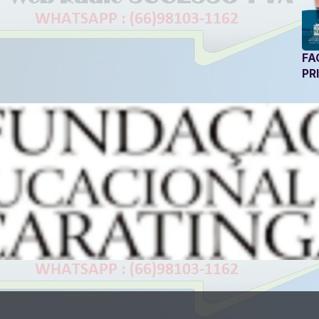
FA
PR