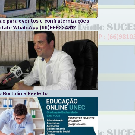
lao para eventos e confraternizações
ntato WhatsApp (66)999224812
 Bortolin é Reeleito