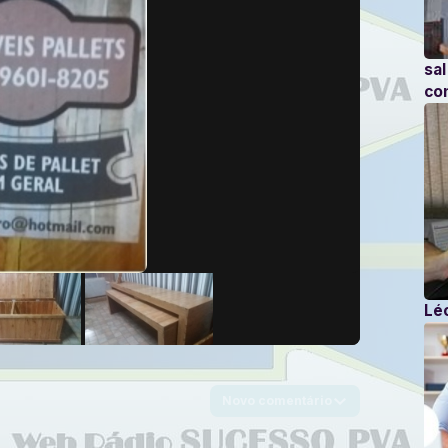
sa
co
Léo
Novo comentário