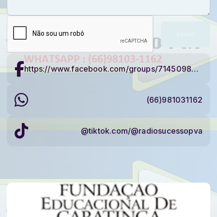
Enviar
https://www.facebook.com/groups/714509895387152/
(66)981031162
@tiktok.com/@radiosucessopva