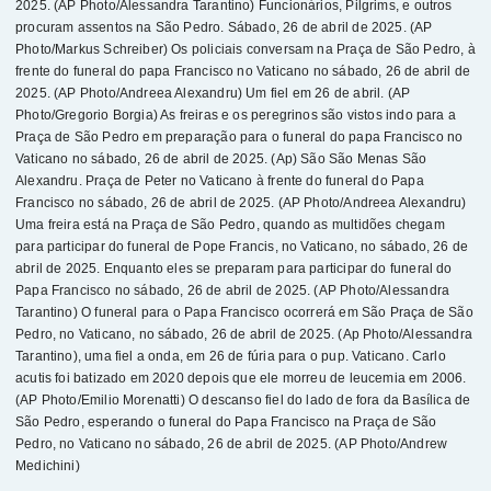
2025. (AP Photo/Alessandra Tarantino) Funcionários, Pilgrims, e outros
procuram assentos na São Pedro. Sábado, 26 de abril de 2025. (AP
Photo/Markus Schreiber) Os policiais conversam na Praça de São Pedro, à
frente do funeral do papa Francisco no Vaticano no sábado, 26 de abril de
2025. (AP Photo/Andreea Alexandru) Um fiel em 26 de abril. (AP
Photo/Gregorio Borgia) As freiras e os peregrinos são vistos indo para a
Praça de São Pedro em preparação para o funeral do papa Francisco no
Vaticano no sábado, 26 de abril de 2025. (Ap) São São Menas São
Alexandru. Praça de Peter no Vaticano à frente do funeral do Papa
Francisco no sábado, 26 de abril de 2025. (AP Photo/Andreea Alexandru)
Uma freira está na Praça de São Pedro, quando as multidões chegam
para participar do funeral de Pope Francis, no Vaticano, no sábado, 26 de
abril de 2025. Enquanto eles se preparam para participar do funeral do
Papa Francisco no sábado, 26 de abril de 2025. (AP Photo/Alessandra
Tarantino) O funeral para o Papa Francisco ocorrerá em São Praça de São
Pedro, no Vaticano, no sábado, 26 de abril de 2025. (Ap Photo/Alessandra
Tarantino), uma fiel a onda, em 26 de fúria para o pup. Vaticano. Carlo
acutis foi batizado em 2020 depois que ele morreu de leucemia em 2006.
(AP Photo/Emilio Morenatti) O descanso fiel do lado de fora da Basílica de
São Pedro, esperando o funeral do Papa Francisco na Praça de São
Pedro, no Vaticano no sábado, 26 de abril de 2025. (AP Photo/Andrew
Medichini)