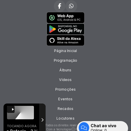
Página Inicial
Programação
Álbuns
Vídeos
Promoções
Eventos
Recados
Locutores
Chat ao vivo
Todos os direitos reservados.
TOCANDO AGORA
Com a tecnologia
Online:
0