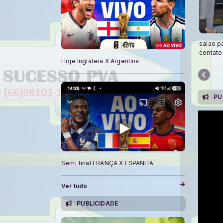
salao p
contat
15/07/2026 • 13:52
Hoje Inglatera X Argentina
PU
14/07/2026 • 14:27
Semi final FRANÇA X ESPANHA
Ver tudo
PUBLICIDADE