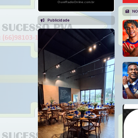
OuvirRadioOnline.com.br
NO
Publicidade