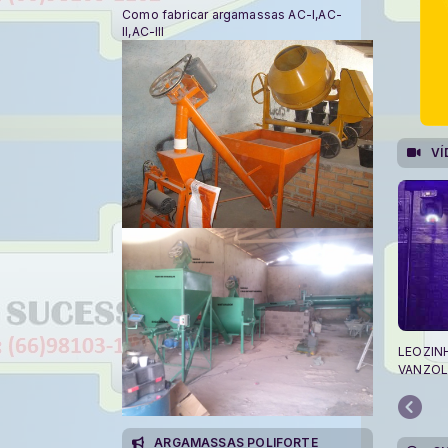
Como fabricar argamassas AC-I,AC-
II,AC-III
VÍ
LEOZIN
VANZOL
ARGAMASSAS POLIFORTE