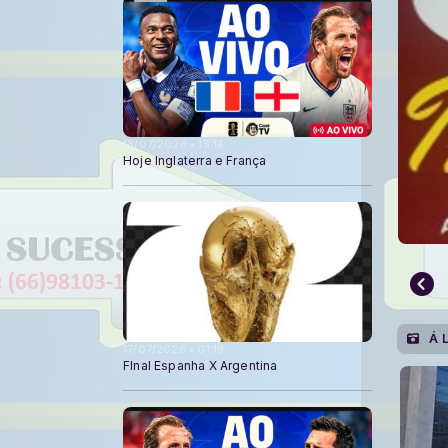
18/07/2026 • 15:14
Hoje Inglaterra e França
Á L
17/07/2026 • 01:18
FInal Espanha X Argentina