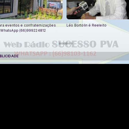
ara eventos e confraternizações
Léo Bortolin é Reeleito
o WhatsApp (66)999224812
BLICIDADE