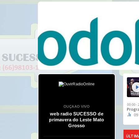
OUÇA AO VIVO
web radio SUCESSO de
primavera do Leste Mato
Grosso
a e Espanha
Hoje Inglaterra e França
FInal Espanha X Argentina
ÚLTIM