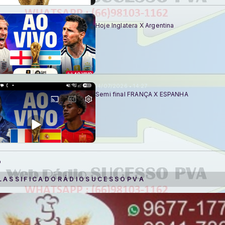
15/07/2026 • 13:52
Hoje Inglatera X Argentina
14/07/2026 • 14:27
Semi final FRANÇA X ESPANHA
o
L A S S I F I C A D O R Á D I O S U C E S S O P V A