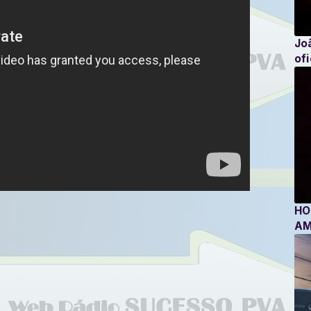
Jo
ofi
HO
AM