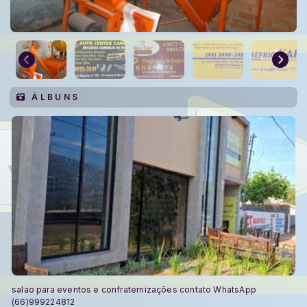
Á L B U N S
salao para eventos e confraternizações contato WhatsApp
(66)999224812