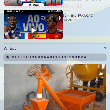
14/07/2026 • 14:27
Semi final FRANÇA X
ESPANHA
Ver tudo
C L A S S I F I C A D O R Á D I O S U C E S S O P V A