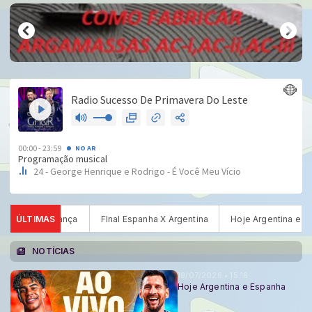
Hoje Argentina e Espanha
ÚLTIMAS
Hoje Inglaterra e França
FInal Espanh
NOTÍCIAS
19/07/2026 • 15:16
Hoje Argentina e Espanha