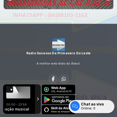
Radio Sucesso De Primavera Do Leste
A melhor web rádio do Brasil.
Chat ao vivo
00:00 - 23:59
TOCANDO AGORA
Online:
0
drigo - É Você Meu Vício
o musical
Programação musical
24 - George Henrique e Rodrigo - É V
Entrar