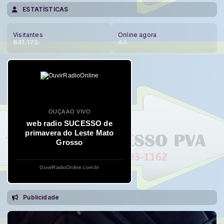
ESTATÍSTICAS
Visitantes
Online agora
841.175
44
OUÇA AO VIVO
web radio SUCESSO de
primavera do Leste Mato
Grosso
OuvirRadioOnline.com.br
Publicidade